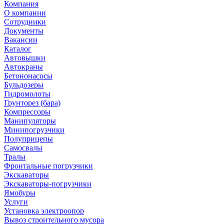
Компания
О компании
Сотрудники
Документы
Вакансии
Каталог
Автовышки
Автокраны
Бетононасосы
Бульдозеры
Гидромолоты
Грунторез (бара)
Компрессоры
Манипуляторы
Минипогрузчики
Полуприцепы
Самосвалы
Тралы
Фронтальные погрузчики
Экскаваторы
Экскаваторы-погрузчики
Ямобуры
Услуги
Установка электроопор
Вывоз строительного мусора