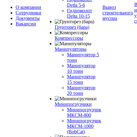
В
Detla 5-6
О компании
Вывоз
и
Гидромолот
Сотрудники
строительного
у
Delta 10-15
Документы
мусора
с
Вакансии
Грунторез (бара)
Компрессоры
Манипуляторы
Манипулятор 5
тонн
Манипулятор
10 тонн
Манипулятор
15 тонн
Манипулятор
20 тонн
Минипогрузчики
Минипогрузчик
МКСМ-800
Минипогрузчик
МКСМ-1000
(BobCat)